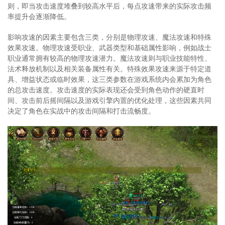
则，即当攻击速度堆叠到较高水平后，每点攻速带来的实际攻击频
率提升会逐渐降低。
影响攻速的因素主要包含三类，分别是物理攻速、魔法攻速和特殊
效果攻速。物理攻速受职业、武器类型和基础属性影响，例如战士
职业通常拥有较高的物理攻速潜力。魔法攻速则与职业技能特性、
法术释放机制以及相关装备属性有关。特殊效果攻速来源于特定道
具、增益状态或临时效果，这三类参数在游戏系统内会累加为角色
的总攻击速度。攻击速度的实际表现还会受到角色动作的硬直时
间、攻击前后摇间隔以及游戏引擎内置的优化处理，这些因素共同
决定了角色在实战中的攻击间隔和打击流畅度。