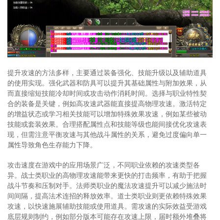
提升攻速的方法多样，主要通过装备强化、技能升级以及辅助道具
的使用实现。强化武器和防具可以提升其基础属性与附加效果，从
而直接缩短技能冷却时间或攻击动作消耗时间。选择与职业特性契
合的装备是关键，例如高攻速武器能直接提高物理攻速。激活特定
的增益状态或学习相关技能可以增加特殊效果攻速，例如某些被动
技能或套装效果。合理搭配属性点和技能等级也能间接优化攻速表
现，但需注意平衡攻速与其他战斗属性的关系，避免过度偏向单一
属性导致角色生存能力下降。
攻击速度在游戏中的应用场景广泛，不同职业依赖的攻速类型各
异。战士类职业的高物理攻速能带来更快的打击频率，有助于把握
战斗节奏和压制对手。法师类职业的魔法攻速提升可以减少施法时
间间隔，提高法术连招的释放效率。道士类职业则更依赖特殊效果
攻速，以快速施展辅助技能或使用道具。需攻速的实际效益受游戏
底层规则制约，例如部分版本可能存在攻速上限，届时额外堆叠将