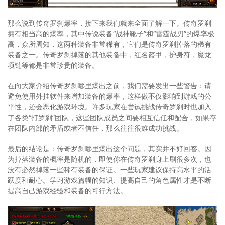
那么说到传奇罗刹爆率，接下来我们就来全面了解一下。传奇罗刹
拥有相当高的爆率，其中传说装备“战神靴子”和“雷霆战刃”的爆率极
高，众所周知，这两种装备非常稀有，它们是传奇罗刹掉落的稀有
装备之一。传奇罗刹掉落的其他装备中，红名盔甲，护身符，魔龙
项链等都是非常珍贵的装备。
在向大家介绍传奇罗刹哪里爆出之前，我们需要发出一些警告：请
避免使用外挂软件来增加装备的爆率，这样做不仅影响到游戏的公
平性，还会恶化游戏环境。许多玩家在尝试挑战传奇罗刹时也加入
了各类“打罗刹”团队，这些团队成员之间要相互信任和配合，如果存
在团队内部的矛盾或者不信任，那么往往很难成功挑战。
最后的结论是：传奇罗刹哪里爆出这个问题，其实并不好回答。因
为掉落装备的概率是随机的，即使你在传奇罗刹身上刷很多次，也
没有必然掉落一些稀有装备的保证。一些玩家建议保持高水平的活
跃度和耐心。学习游戏篇幅的知识、提高自己的角色属性才是不断
提高自己游戏经验和装备的可行方法。