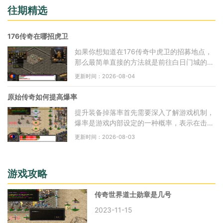
往期精选
176传奇在哪招虎卫
如果你想知道在176传奇中虎卫的招募地点，
那么最简单直接的方法就是前往白日门城的虎
卫堂。虎卫堂位于白日门城内，具体位置是在
更新时间：2026-08-04
武尊前面的那个小房间里，你需要一路往内部
走，
原始传奇如何提高爆率
提升装备掉落率首先需要深入了解游戏机制，
爆率是游戏内部设定的一种概率，表示在击败
怪物或完成任务时获得特定物品的几率，通常
更新时间：2026-08-03
游戏会根据物品的稀有程度和价值来设定不同
的
游戏攻略
传奇世界道士勋章是几号
2023-11-15