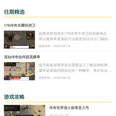
往期精选
176传奇在哪招虎卫
如果你想知道在176传奇中虎卫的招募地点，
那么最简单直接的方法就是前往白日门城的虎
卫堂。虎卫堂位于白日门城内，具体位置是在
更新时间：2026-08-04
武尊前面的那个小房间里，你需要一路往内部
走，
原始传奇如何提高爆率
提升装备掉落率首先需要深入了解游戏机制，
爆率是游戏内部设定的一种概率，表示在击败
怪物或完成任务时获得特定物品的几率，通常
更新时间：2026-08-03
游戏会根据物品的稀有程度和价值来设定不同
的
游戏攻略
传奇世界道士勋章是几号
2023-11-15