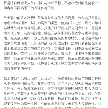
择需综合考虑个人战斗偏好与游戏目标，不存在绝对的优势职业，
两者在不同场景下的表现各有千秋。
战士职业的培养路径注重防御与生存能力的提升。装备选择应优先
考虑增加物理攻击与防御属性的类型，例如裁决之杖、屠龙刀等武
器以及战神套装等高防具。技能升级应优先强化烈火剑法、野蛮冲
撞等核心输出与控制技能，以提升战斗中的伤害效率与生存稳定
性。在实战应用中，战士需准确把握技能释放时机，合理运用控制
效果与爆发伤害，以实现对敌人的有效压制。法师的装备搭配则侧
重于魔法攻击力与防御力的平衡，需通过任务、副本及活动获取合
适的装备。技能培养顺序建议优先提升雷电术、冰咆哮等主要输出
技能，随后逐步强化流星火雨等高级技能，最后发展魔法盾等防御
能力以保证持续作战。优先提升火球术等攻击型技能是法师快速形
成战斗优势的关键。
战士在战斗风格上倾向于近身缠斗，凭借高额生命值与防御力持续
承受伤害并伺机反击。其常用技能组合包括开启烈火剑法后衔接野
蛮冲撞、开天斩及刺杀剑术，这套连招能在短时间内对敌人造成大
量伤害，尤其在面对法师等防御较弱的职业时优势明显。战士的刺
杀剑术能够无视法师的魔法盾防御，构成有效威胁。野蛮冲撞等技
能不仅可作为追击手段，亦能在危急时通过击退敌人实现自保。法