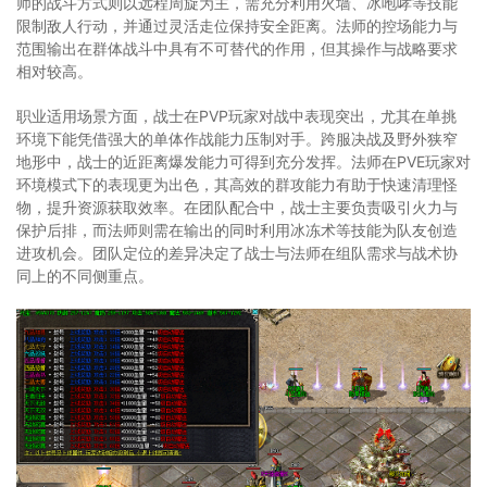
师的战斗方式则以远程周旋为主，需充分利用火墙、冰咆哮等技能
限制敌人行动，并通过灵活走位保持安全距离。法师的控场能力与
范围输出在群体战斗中具有不可替代的作用，但其操作与战略要求
相对较高。
职业适用场景方面，战士在PVP玩家对战中表现突出，尤其在单挑
环境下能凭借强大的单体作战能力压制对手。跨服决战及野外狭窄
地形中，战士的近距离爆发能力可得到充分发挥。法师在PVE玩家对
环境模式下的表现更为出色，其高效的群攻能力有助于快速清理怪
物，提升资源获取效率。在团队配合中，战士主要负责吸引火力与
保护后排，而法师则需在输出的同时利用冰冻术等技能为队友创造
进攻机会。团队定位的差异决定了战士与法师在组队需求与战术协
同上的不同侧重点。